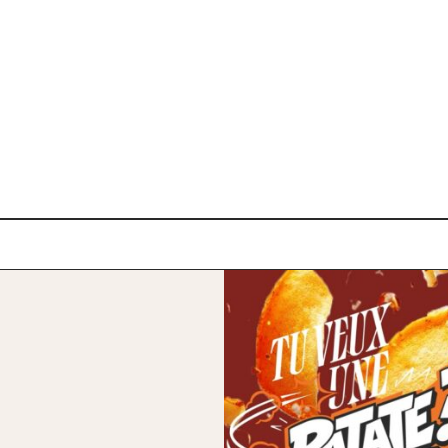
ation, à partir de 16
.
te des formations