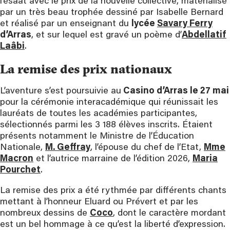
l’ésaat avec le prix de la nouvelle collective, matérialisé
par un très beau trophée dessiné par Isabelle Bernard
et réalisé par un enseignant du
lycée
Savary Ferry
d’Arras
, et sur lequel est gravé un poème d’
Abdellatif
Laâbi
.
La remise des prix nationaux
L’aventure s’est poursuivie au
Casino d’Arras le 27 mai
pour la cérémonie interacadémique qui réunissait les
lauréats de toutes les académies participantes,
sélectionnés parmi les 3 188 élèves inscrits. Étaient
présents notamment le Ministre de l’Éducation
Nationale,
M. Geffray
, l’épouse du chef de l’Etat,
Mme
Macron
et l’autrice marraine de l’édition 2026,
Maria
Pourchet
.
La remise des prix a été rythmée par différents chants
mettant à l’honneur Eluard ou Prévert et par les
nombreux dessins de
Coco
, dont le caractère mordant
est un bel hommage à ce qu’est la liberté d’expression.