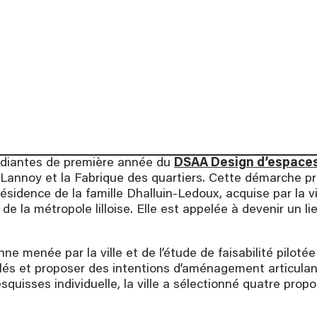
ation, à partir de 16
.
te des formations
udiantes de première année du
DSAA Design d’espaces 
-Lannoy et la Fabrique des quartiers. Cette démarche pro
sidence de la famille Dhalluin-Ledoux, acquise par la vi
de la métropole lilloise. Elle est appelée à devenir un li
nne menée par la ville et de l’étude de faisabilité piloté
ulés et proposer des intentions d’aménagement articulan
d’esquisses individuelle, la ville a sélectionné quatre pr