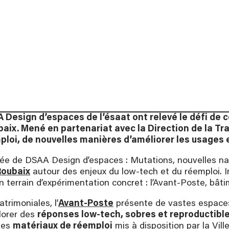
ation, à partir de 16
.
te des formations
esign d’espaces de l’ésaat ont relevé le défi de co
baix. Mené en partenariat avec la Direction de la Tra
mploi, de nouvelles manières d’améliorer les usages 
née de DSAA Design d’espaces : Mutations, nouvelles na
Roubaix
autour des enjeux du low-tech et du réemploi. I
 un terrain d’expérimentation concret : l’Avant-Poste, b
trimoniales, l’
Avant-Poste
présente de vastes espaces d
plorer des
réponses low-tech, sobres et reproductibl
 des
matériaux de réemploi
mis à disposition par la Ville