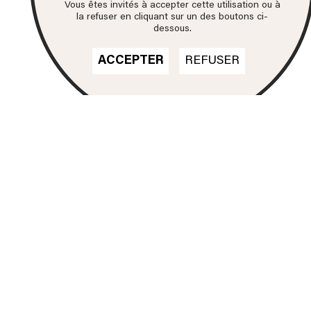
Vous êtes invités à accepter cette utilisation ou à
la refuser en cliquant sur un des boutons ci-
dessous.
ACCEPTER
REFUSER
Nos formations
DN MADE
CINÉMA D'ANIMATION
DN MADE
DESIGN D'ESPACE
DN MADE
DESIGN D’ÉVÉNEMENT
DN MADE
DESIGN GRAPHIQUE
DN MADE
DESIGN D'OBJET
DN MADE
DESIGN MATÉRIAUX