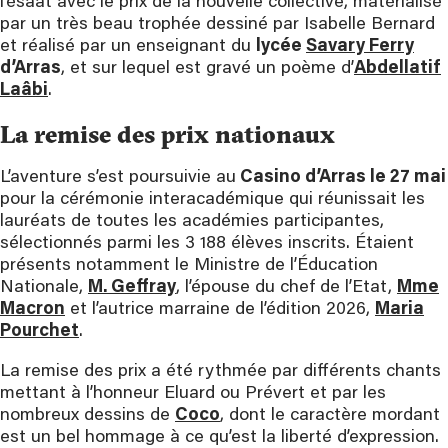
l’ésaat avec le prix de la nouvelle collective, matérialisé
par un très beau trophée dessiné par Isabelle Bernard
et réalisé par un enseignant du
lycée
Savary Ferry
d’Arras
, et sur lequel est gravé un poème d’
Abdellatif
Laâbi
.
La remise des prix nationaux
L’aventure s’est poursuivie au
Casino d’Arras le 27 mai
pour la cérémonie interacadémique qui réunissait les
lauréats de toutes les académies participantes,
sélectionnés parmi les 3 188 élèves inscrits. Étaient
présents notamment le Ministre de l’Éducation
Nationale,
M. Geffray
, l’épouse du chef de l’Etat,
Mme
Macron
et l’autrice marraine de l’édition 2026,
Maria
Pourchet
.
La remise des prix a été rythmée par différents chants
mettant à l’honneur Eluard ou Prévert et par les
nombreux dessins de
Coco
, dont le caractère mordant
est un bel hommage à ce qu’est la liberté d’expression.