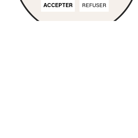
ACCEPTER
REFUSER
Nos formations
DN MADE
CINÉMA D'ANIMATION
DN MADE
DESIGN D'ESPACE
DN MADE
DESIGN D’ÉVÉNEMENT
DN MADE
DESIGN GRAPHIQUE
DN MADE
DESIGN D'OBJET
DN MADE
DESIGN MATÉRIAUX
TEXTILES
DSAA
ESPACE