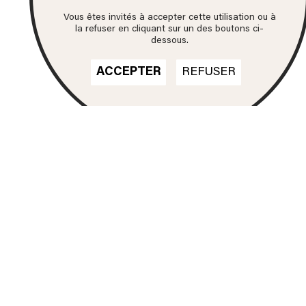
Vous êtes invités à accepter cette utilisation ou à
la refuser en cliquant sur un des boutons ci-
dessous.
ACCEPTER
REFUSER
Nos formations
DN MADE
CINÉMA D'ANIMATION
DN MADE
DESIGN D'ESPACE
DN MADE
DESIGN D’ÉVÉNEMENT
DN MADE
DESIGN GRAPHIQUE
DN MADE
DESIGN D'OBJET