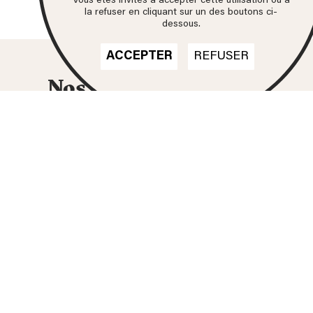
Vous êtes invités à accepter cette utilisation ou à
la refuser en cliquant sur un des boutons ci-
dessous.
ACCEPTER
REFUSER
Nos formations
DN MADE
CINÉMA D'ANIMATION
DN MADE
DESIGN D'ESPACE
DN MADE
DESIGN D’ÉVÉNEMENT
DN MADE
DESIGN GRAPHIQUE
DN MADE
DESIGN D'OBJET
DN MADE
DESIGN MATÉRIAUX
TEXTILES
DSAA
ESPACE
DSAA
GRAPHISME
DSAA
PRODUIT
DSAA
TEXTILE
DSAA
CINÉMA D'ANIMATION 2D