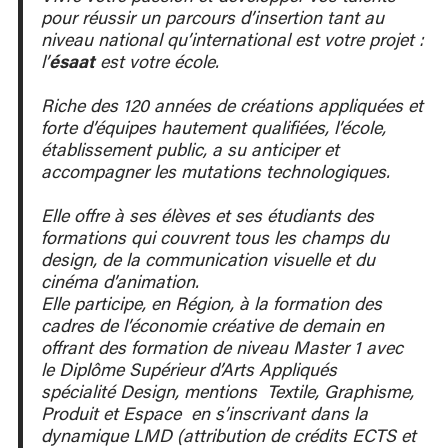
welcomes 280 high school students and 460
pour réussir un parcours d’insertion tant au
university students, taught by more than 100
niveau national qu’international est votre projet :
professors and professional collaborators. The
l’
ésaat
est votre école.
decisively modern buildings, designed by
Gilles
Neveux
in 1991, meet all of the pedagogical needs
Riche des 120 années de créations appliquées et
thanks to their numerous ateliers, classrooms, and
forte d’équipes hautement qualifiées, l’école,
well-appointed common spaces.
établissement public, a su anticiper et
accompagner les mutations technologiques.
The School’s mission is to train creators and
innovators who are capable of integrating into a
Elle offre à ses élèves et ses étudiants des
constantly changing professional landscape. This
formations qui couvrent tous les champs du
is why the
ésaat
is resolutely open to the artistic
design, de la communication visuelle et du
world. Each year, numerous projects are launched
cinéma d’animation.
in connection with national and international
Elle participe, en Région, à la formation des
cultural events, expositions, fairs, festivals, etc. All
cadres de l’économie créative de demain en
of the courses offered by the
ésaat
benefit from
offrant des formation de niveau Master 1 avec
collaboration with companies thanks to close
le Diplôme Supérieur d’Arts Appliqués
relationships built over decades. This collaboration
spécialité Design, mentions Textile, Graphisme,
comes in various tangible forms such as
Produit et Espace en s’inscrivant dans la
professional interventions and encounters,
dynamique LMD (attribution de crédits ECTS et