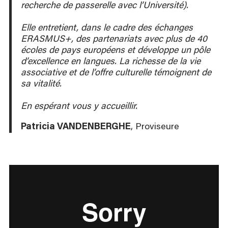
internships, and partnership projects. In addition,
recherche de passerelle avec l’Université).
the School is equipped with state-of-the-art
equipment that is regularly updated, providing
Elle entretient, dans le cadre des échanges
students with tools that are in line with the
ERASMUS+, des partenariats avec plus de 40
professional world.
écoles de pays européens et développe un pôle
d’excellence en langues. La richesse de la vie
An establishment at the crossroads
associative et de l’offre culturelle témoignent de
of Europe
sa vitalité.
Finally, in response to the need for geographical
En espérant vous y accueillir.
expansion of its fields of expertise, the
ésaat
adds
a strong international dimension to its course
Patricia VANDENBERGHE
, Proviseure
offerings and degree programs. Foreign language
learning is a particular focus at all levels of
training. In addition to increased international
mobility and open-mindedness, this allows
students to enroll in European study-abroad
programs such as
Erasmus+
and
Leonardo
.
The School has been a main participant in these
programs for many years with roughly 50 partner