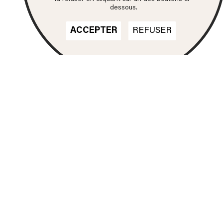
dessous.
ACCEPTER
REFUSER
Nos formations
DN MADE
CINÉMA D'ANIMATION
DN MADE
DESIGN D'ESPACE
DN MADE
DESIGN D’ÉVÉNEMENT
DN MADE
DESIGN GRAPHIQUE
DN MADE
DESIGN D'OBJET
DN MADE
DESIGN MATÉRIAUX
TEXTILES