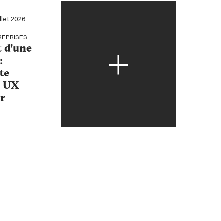
illet 2026
REPRISES
t d’une
:
te
, UX
r