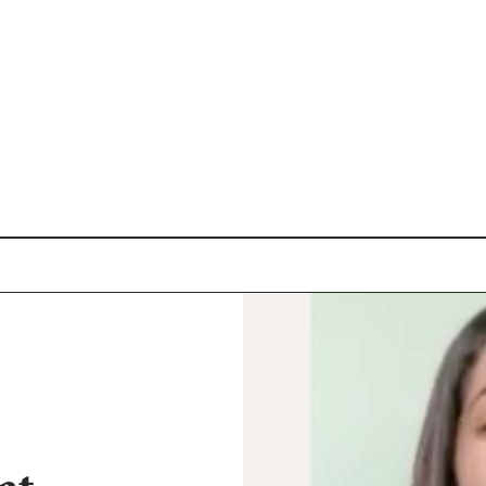
ation, à partir de 16
.
te des formations