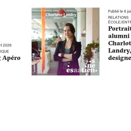
Publié le 6 ju
RELATIONS
ÉCOLE/ENT
Portrai
alumni 
Charlot
let 2026
Landry
IQUE
 Apéro
designe