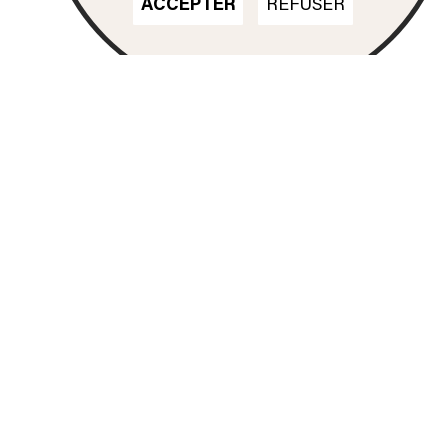
ACCEPTER
REFUSER
Nos formations
DN MADE
CINÉMA D'ANIMATION
DN MADE
DESIGN D'ESPACE
DN MADE
DESIGN D’ÉVÉNEMENT
DN MADE
DESIGN GRAPHIQUE
DN MADE
DESIGN D'OBJET
DN MADE
DESIGN MATÉRIAUX
TEXTILES
DSAA
ESPACE
DSAA
GRAPHISME