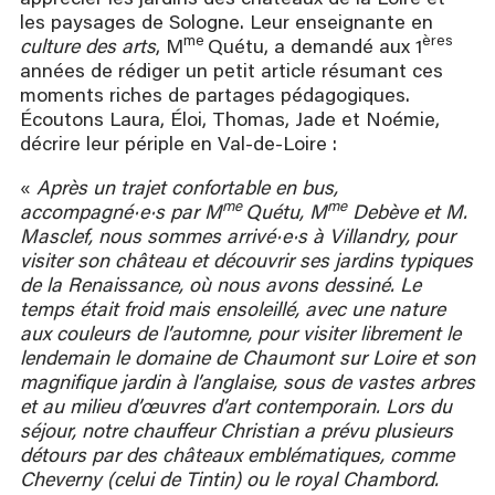
les paysages de Sologne. Leur enseignante en
me
ères
culture des arts
, M
Quétu, a demandé aux 1
années de rédiger un petit article résumant ces
moments riches de partages pédagogiques.
Écoutons Laura, Éloi, Thomas, Jade et Noémie,
décrire leur périple en Val-de-Loire :
«
Après un trajet confortable en bus,
me
me
accompagné·e·s par M
Quétu, M
Debève et M.
Masclef, nous sommes arrivé·e·s à Villandry, pour
visiter son château et découvrir ses jardins typiques
de la Renaissance, où nous avons dessiné. Le
temps était froid mais ensoleillé, avec une nature
aux couleurs de l’automne, pour visiter librement le
lendemain le domaine de Chaumont sur Loire et son
magnifique jardin à l’anglaise, sous de vastes arbres
et au milieu d’œuvres d’art contemporain. Lors du
séjour, notre chauffeur Christian a prévu plusieurs
détours par des châteaux emblématiques, comme
Cheverny (celui de Tintin) ou le royal Chambord.