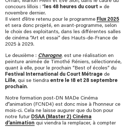
Orhan, Manon Heim et Eve Sion, dans le cadre du
concours lillois : “
les 48 heures du court »
de
novembre dernier.
Il vient d’être retenu pour le programme
Flux 2025
et sera donc projeté, en avant-programme, selon
le choix des exploitants, dans les différentes salles
de cinéma “Art et essai“ des Hauts-de-France de
2025 à 2029.
Le deuxième :
Charogne
, est une réalisation en
peinture animée de Timothé Réniers, sélectionnée,
quant à elle, pour le prochain “Best of écoles“ du
Festival International du Court Métrage
de
Lille
, qui se tiendra
entre le 18 et 28 septembre
prochain
.
Notre formation post-DN MADe Cinéma
d’’animation (FCND4) est donc mise à l’honneur ce
mois-ci. Cela ne laisse augurer que du bon pour
notre futur
DSAA (Master 2) Cinéma
d’animation
qui viendra la remplacer, à compter