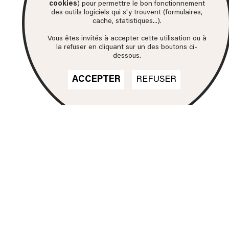
cookies
) pour permettre le bon fonctionnement
des outils logiciels qui s'y trouvent (formulaires,
cache, statistiques...).
Vous êtes invités à accepter cette utilisation ou à
la refuser en cliquant sur un des boutons ci-
dessous.
ACCEPTER
REFUSER
Nos formations
DN MADE
CINÉMA D'ANIMATION
DN MADE
DESIGN D'ESPACE
DN MADE
DESIGN D’ÉVÉNEMENT