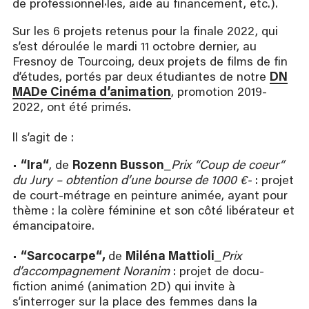
de professionnel·les, aide au financement, etc.).
Sur les 6 projets retenus pour la finale 2022, qui
s’est déroulée le mardi 11 octobre dernier, au
Fresnoy de Tourcoing, deux projets de films de fin
d’études, portés par deux étudiantes de notre
DN
MADe Cinéma d’animation
, promotion 2019-
2022, ont été primés.
ll s’agit de :
•
“Ira“
, de
Rozenn Busson
_
Prix “Coup de coeur“
du Jury – obtention d’une bourse de 1000 €-
: projet
de court-métrage en peinture animée, ayant pour
thème : la colère féminine et son côté libérateur et
émancipatoire.
•
“Sarcocarpe“,
de
Miléna Mattioli
_
Prix
d’accompagnement Noranim
: projet de docu-
fiction animé (animation 2D) qui invite à
s’interroger sur la place des femmes dans la