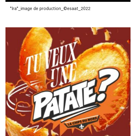
"Ira"_image de production_©esaat_2022