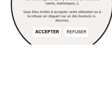
cache, statistiques...).
Vous êtes invités à accepter cette utilisation ou à
la refuser en cliquant sur un des boutons ci-
dessous.
ACCEPTER
REFUSER
Nos formations
DN MADE
CINÉMA D'ANIMATION
DN MADE
DESIGN D'ESPACE
DN MADE
DESIGN D’ÉVÉNEMENT
DN MADE
DESIGN GRAPHIQUE