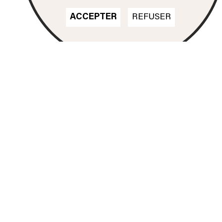
ACCEPTER
REFUSER
Nos formations
DN MADE
CINÉMA D'ANIMATION
DN MADE
DESIGN D'ESPACE
DN MADE
DESIGN D’ÉVÉNEMENT
DN MADE
DESIGN GRAPHIQUE
DN MADE
DESIGN D'OBJET
DN MADE
DESIGN MATÉRIAUX
TEXTILES