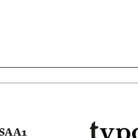
ation, à partir de 16
.
te des formations
DSAA1