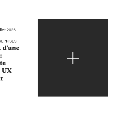
illet 2026
REPRISES
t d’une
:
te
, UX
r