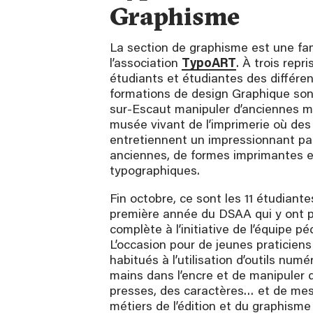
Graphisme
La section de graphisme est une fam
l’association
TypoART
. À trois repri
étudiants et étudiantes des différe
formations de design Graphique sont
sur-Escaut manipuler d’anciennes 
musée vivant de l’imprimerie où de
entretiennent un impressionnant p
anciennes, de formes imprimantes e
typographiques.
Fin octobre, ce sont les 11 étudiant
première année du DSAA qui y ont 
complète à l’initiative de l’équipe p
L’occasion pour de jeunes praticiens
habitués à l’utilisation d’outils num
mains dans l’encre et de manipuler 
presses, des caractères… et de mes
tères en
Présentation du premier groupe devant les membres
métiers de l’édition et du graphisme