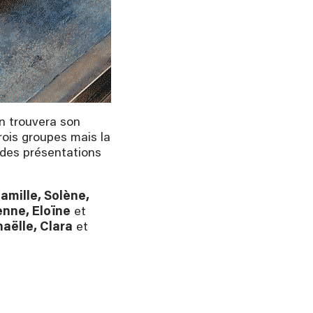
on trouvera son
rois groupes mais la
e des présentations
amille, Solène,
enne, Eloïne
et
aëlle, Clara
et