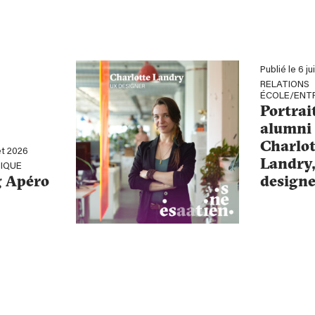
Publié le 6 ju
RELATIONS
ÉCOLE/ENT
Portrai
alumni 
Charlot
let 2026
Landry
IQUE
 Apéro
designe