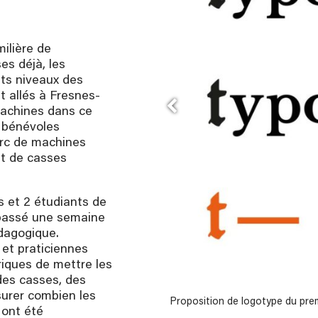
ilière de
ses déjà, les
nts niveaux des
 allés à Fresnes-
machines dans ce
s bénévoles
arc de machines
t de casses
es et 2 étudiants de
passé une semaine
édagogique.
 et praticiennes
ériques de mettre les
des casses, des
urer combien les
 de l'association TypoART
Proposition de logotype du pre
 ont été