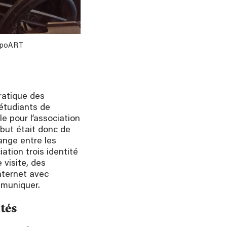
 TypoART
pratique des
 étudiants de
le pour l’association
e but était donc de
ange entre les
ation trois identité
 visite, des
nternet avec
muniquer.
ités