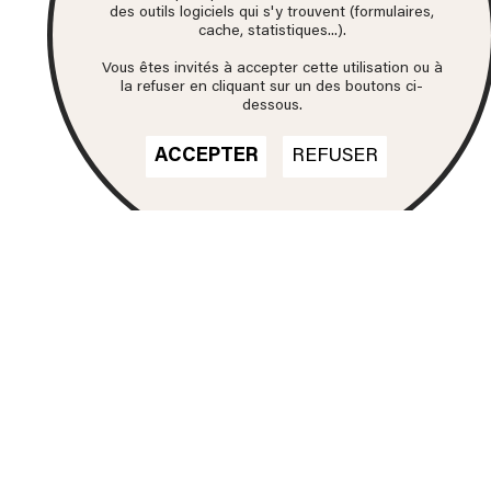
des outils logiciels qui s'y trouvent (formulaires,
cache, statistiques...).
Vous êtes invités à accepter cette utilisation ou à
la refuser en cliquant sur un des boutons ci-
dessous.
ACCEPTER
REFUSER
Nos formations
DN MADE
CINÉMA D'ANIMATION
DN MADE
DESIGN D'ESPACE
DN MADE
DESIGN D’ÉVÉNEMENT