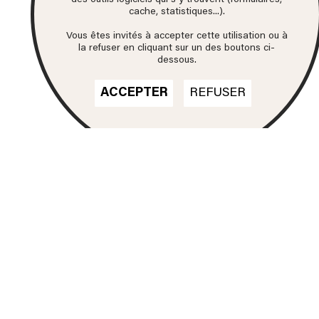
des outils logiciels qui s'y trouvent (formulaires,
cache, statistiques...).
Vous êtes invités à accepter cette utilisation ou à
la refuser en cliquant sur un des boutons ci-
dessous.
ACCEPTER
REFUSER
Nos formations
DN MADE
CINÉMA D'ANIMATION
DN MADE
DESIGN D'ESPACE
DN MADE
DESIGN D’ÉVÉNEMENT
DN MADE
DESIGN GRAPHIQUE