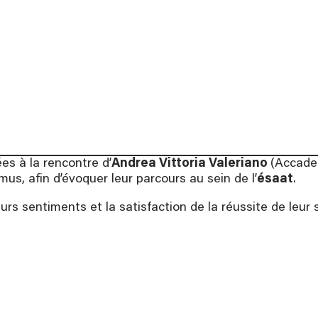
ation, à partir de 16
.
te des formations
s à la rencontre d’
Andrea Vittoria Valeriano
(Accadem
s, afin d’évoquer leur parcours au sein de l’
ésaat
.
urs sentiments et la satisfaction de la réussite de leur