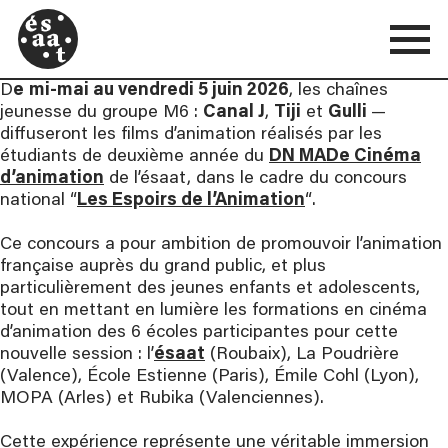
D
e
mi-mai au vendredi 5 juin 2026
, les chaînes
jeunesse du groupe M6 :
Canal J
,
Tiji
et
Gulli
—
diffuseront les films d’animation réalisés par les
étudiants de deuxième année du
DN MADe Cinéma
d’animation
de l’ésaat, dans le cadre du concours
national “
Les Espoirs de l’Animation
“.
Ce concours a pour ambition de promouvoir l’animation
française auprès du grand public, et plus
particulièrement des jeunes enfants et adolescents,
tout en mettant en lumière les formations en cinéma
d’animation des 6 écoles participantes pour cette
nouvelle session : l’
ésaat
(Roubaix), La Poudrière
(Valence), École Estienne (Paris), Émile Cohl (Lyon),
MOPA (Arles) et Rubika (Valenciennes).
Cette expérience représente une véritable immersion