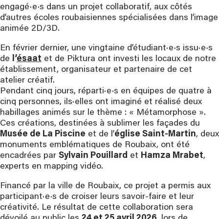
engagé·e·s dans un projet collaboratif, aux côtés
d’autres écoles roubaisiennes spécialisées dans l’image
animée 2D/3D.
En février dernier, une vingtaine d’étudiant·e·s issu·e·s
de
l’
ésaat
et de Piktura ont investi les locaux de notre
établissement, organisateur et partenaire de cet
atelier créatif.
Pendant cinq jours, réparti·e·s en équipes de quatre à
cinq personnes, ils·elles ont imaginé et réalisé deux
habillages animés sur le thème : « Métamorphose ».
Ces créations, destinées à sublimer les façades du
Musée de La Piscine
et de l’
église Saint-Martin
, deux
monuments emblématiques de Roubaix, ont été
encadrées par
Sylvain Pouillard
et
Hamza Mrabet
,
experts en mapping vidéo.
Financé par la ville de Roubaix, ce projet a permis aux
participant·e·s de croiser leurs savoir-faire et leur
créativité. Le résultat de cette collaboration sera
dévoilé au public les
24 et 25 avril 2026
, lors de