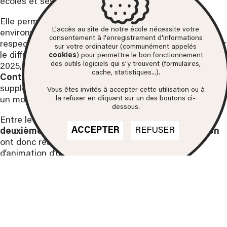
écoles et ses formations.
Elle permet aux étudiants de se confronter à un
L'accès au site de notre école nécessite votre
environnement professionnel, chaque équipe devant
consentement à l'enregistrement d'informations
respecter un cahier des charges très précis, imposé par
sur votre ordinateur (communément appelés
le diffuseur, sur un thème différent chaque année. Pour
cookies
) pour permettre le bon fonctionnement
des outils logiciels qui s'y trouvent (formulaires,
2025, le thème proposé est : «
La vie est une récré,
cache, statistiques...).
Continuons à jouer !
» avec une contrainte
supplémentaire pour les équipes : réaliser les films en
Vous êtes invités à accepter cette utilisation ou à
la refuser en cliquant sur un des boutons ci-
un mois.
dessous.
Entre le 3 et le 29 mars derniers, les étudiants de
ACCEPTER
REFUSER
deuxième année du
DN MADe Cinéma d’animation
ont donc réalisé, en équipes de 4 ou 5, trois films
d’animation d’une minute chacun.
Accompagnés des élèves du
BTS Métiers du Son
du
lycée
Jean Rostand
de Roubaix
pour le design sonore,
ils ont travaillé de la conception à la réalisation de
chaque court-métrage. Cette expérience leur a permis
de mettre en pratique les compétences acquises au