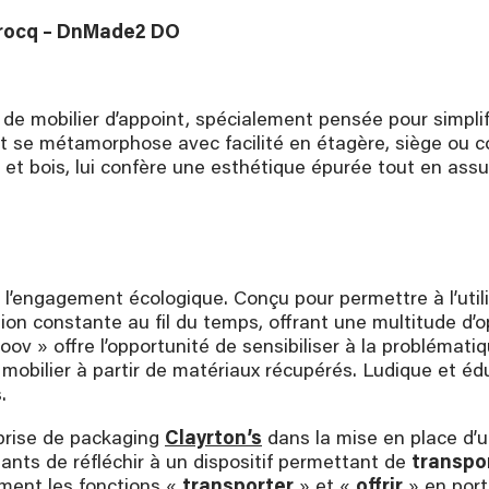
ucrocq – DnMade2 DO
de mobilier d’appoint, spécialement pensée pour simplifi
 se métamorphose avec facilité en étagère, siège ou con
 et bois, lui confère une esthétique épurée tout en ass
n à l’engagement écologique. Conçu pour permettre à l’ut
n constante au fil du temps, offrant une multitude d’opt
ov » offre l’opportunité de sensibiliser à la problémat
mobilier à partir de matériaux récupérés. Ludique et éduc
.
eprise de packaging
Clayrton’s
dans la mise en place d’
iants de réfléchir à un dispositif permettant de
transpor
ement les fonctions «
transporter
» et «
offrir
» en port