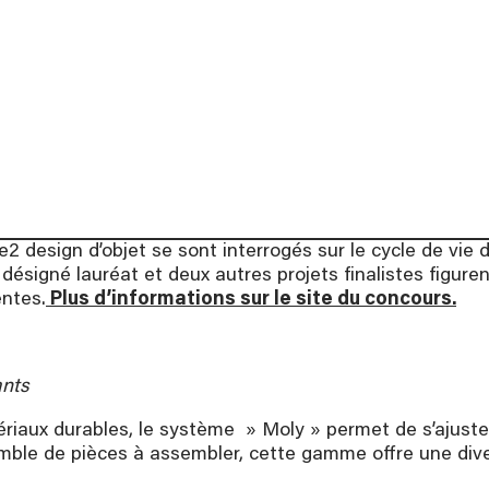
ation, à partir de 16
.
te des formations
design d’objet se sont interrogés sur le cycle de vie d
 désigné lauréat et deux autres projets finalistes figure
entes.
Plus d’informations sur le site du concours.
ants
iaux durables, le système » Moly » permet de s’ajuster
le de pièces à assembler, cette gamme offre une divers