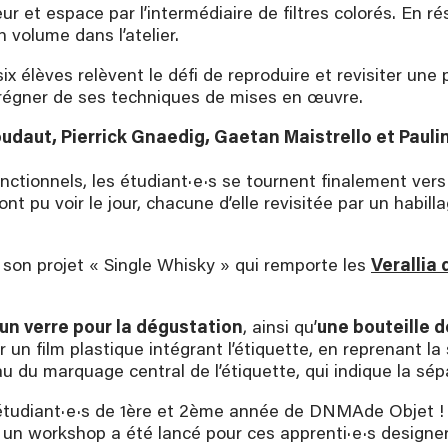
ur et espace par l’intermédiaire de filtres colorés. En ré
n volume dans l’atelier.
 six élèves relèvent le défi de reproduire et revisiter une 
prégner de ses techniques de mises en œuvre.
Roudaut, Pierrick Gnaedig, Gaetan Maistrello et Paul
ctionnels, les étudiant·e·s se tournent finalement vers
nt pu voir le jour, chacune d’elle revisitée par un habilla
son projet « Single Whisky » qui remporte les
Verallia
un verre pour la dégustation
, ainsi qu’
une bouteille d
 un film plastique intégrant l’étiquette, en reprenant la
au du marquage central de l’étiquette, qui indique la sépa
tudiant·e·s de 1ère et 2ème année de DNMAde Objet ! Pou
té, un workshop a été lancé pour ces apprenti·e·s designe