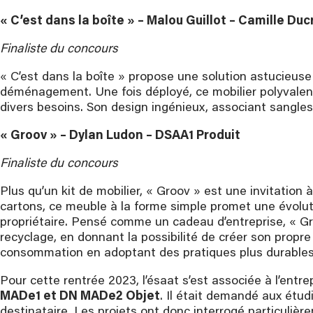
« C’est dans la boîte » – Malou Guillot – Camille D
Finaliste du concours
« C’est dans la boîte » propose une solution astucieuse 
déménagement. Une fois déployé, ce mobilier polyvalent
divers besoins. Son design ingénieux, associant sangles
« Groov » – Dylan Ludon – DSAA1 Produit
Finaliste du concours
Plus qu’un kit de mobilier, « Groov » est une invitatio
cartons, ce meuble à la forme simple promet une évolutio
propriétaire. Pensé comme un cadeau d’entreprise, « Gro
recyclage, en donnant la possibilité de créer son propre 
consommation en adoptant des pratiques plus durables
Pour cette rentrée 2023, l’ésaat s’est associée à l’entr
MADe1 et DN MADe2 Objet
. Il était demandé aux étud
destinataire. Les projets ont donc interrogé particulièr