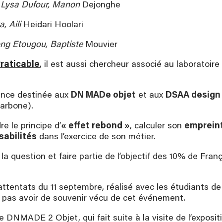
, Lysa Dufour, Manon
Dejonghe
, Aili
Heidari Hoolari
ong Etougou, Baptiste
Mouvier
raticable
, il est aussi chercheur associé au laboratoir
ence destinée aux
DN MADe objet
et aux
DSAA design 
carbone).
e le principe d’
« effet rebond »
, calculer son
emprein
sabilités
dans l’exercice de son métier.
question et faire partie de l’objectif des 10% de Françai
attentats du 11 septembre, réalisé avec les étudiants d
e pas avoir de souvenir vécu de cet événement.
 DNMADE 2 Objet, qui fait suite à la visite de l’expositi