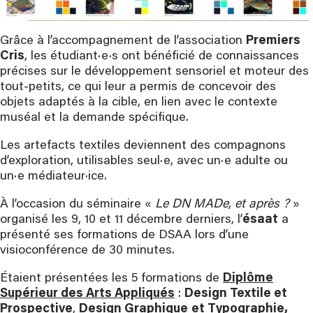
Grâce à l’accompagnement de l’association
Premiers
Cris
, les étudiant·e·s ont bénéficié de connaissances
précises sur le développement sensoriel et moteur des
tout-petits, ce qui leur a permis de concevoir des
objets adaptés à la cible, en lien avec le contexte
muséal et la demande spécifique.
Les artefacts textiles deviennent des compagnons
d’exploration, utilisables seul·e, avec un·e adulte ou
un·e médiateur·ice.
À l’occasion du séminaire «
Le DN MADe, et après ?
»
organisé les 9, 10 et 11 décembre derniers, l’
ésaat
a
présenté ses formations de DSAA lors d’une
visioconférence de 30 minutes.
Étaient présentées les 5 formations de
Diplôme
Supérieur des Arts Appliqués
:
Design Textile et
Prospective
,
Design Graphique
et Typographie,