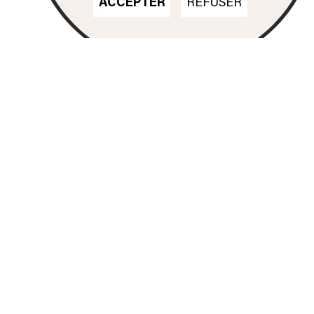
ACCEPTER
REFUSER
Nos formations
DN MADE
CINÉMA D'ANIMATION
DN MADE
DESIGN D'ESPACE
DN MADE
DESIGN D’ÉVÉNEMENT
DN MADE
DESIGN GRAPHIQUE
DN MADE
DESIGN D'OBJET
DN MADE
DESIGN MATÉRIAUX
TEXTILES
DSAA
ESPACE
DSAA
GRAPHISME