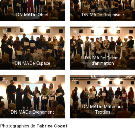
DN MADe Objet
DN MADe Graphisme
DN MADe Cinéma
DN MADe Espace
d’animation
DN MADe Matériaux
DN MADe Evènement
Textiles
Photographies de
Fabrice Coget