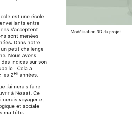
’école est une école
ienveillants entre
 gens s’acceptent
nôme avec Camille Trinel
Modélisation 3D du projet
ions sont menées
nées. Dans notre
un petit challenge
ine. Nous avons
r des indices sur son
ubelle ! Cela a
es
 les 2
années.
e j’aimerais faire
rir à l’ésaat. Ce
’aimerais voyager et
logique et sociale
ns ma tête.