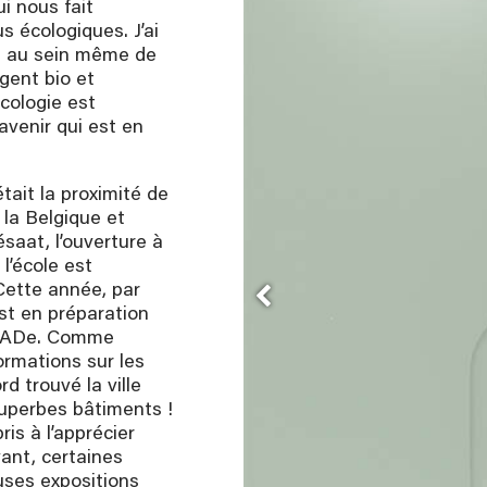
i nous fait
s écologiques. J’ai
, au sein même de
ngent bio et
écologie est
avenir qui est en
tait la proximité de
 la Belgique et
’ésaat, l’ouverture à
 l’école est
Cette année, par
st en préparation
ADe. Comme
formations sur les
d trouvé la ville
superbes bâtiments !
ris à l’apprécier
vant, certaines
ses expositions