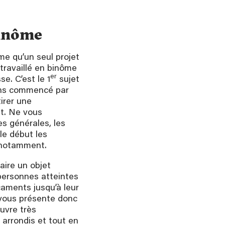
binôme
rme qu’un seul projet
i travaillé en binôme
er
e. C’est le 1
sujet
ons commencé par
irer une
et. Ne vous
es générales, les
le début les
 notamment.
aire un objet
personnes atteintes
aments jusqu’à leur
e vous présente donc
uvre très
 arrondis et tout en