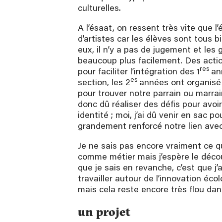
culturelles.
A l’ésaat, on ressent très vite que l
d’artistes car les élèves sont tous b
eux, il n’y a pas de jugement et les
SANA, un objet thérapeutique - projet réalisé en bi
beaucoup plus facilement. Des act
res
pour faciliter l’intégration des 1
an
es
section, les 2
années ont organisé 
pour trouver notre parrain ou marra
donc dû réaliser des défis pour avoi
identité ; moi, j’ai dû venir en sac po
grandement renforcé notre lien avec
Je ne sais pas encore vraiment ce qu
comme métier mais j’espère le découv
que je sais en revanche, c’est que j
travailler autour de l’innovation éco
mais cela reste encore très flou da
un projet