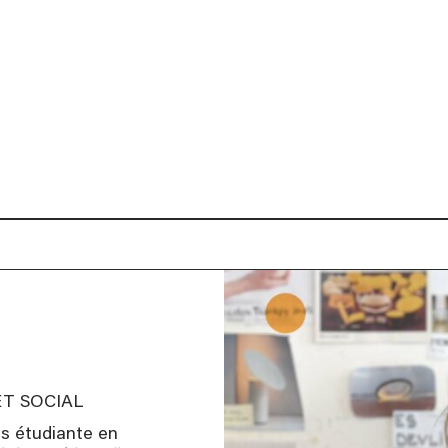
ation, à partir de 16
.
te des formations
T SOCIAL
ais étudiante en