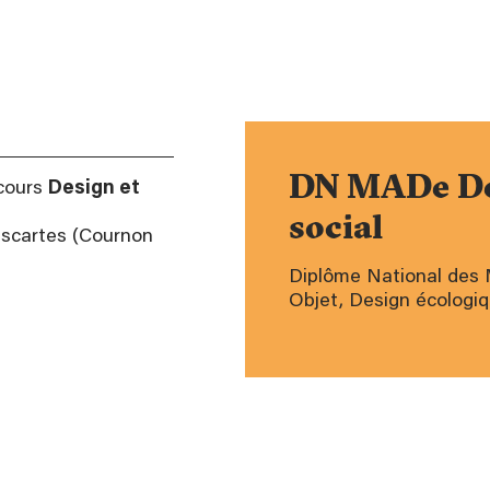
DN MADe Des
rcours
Design et
social
scartes (Cournon
Diplôme National des M
Objet, Design écologiqu