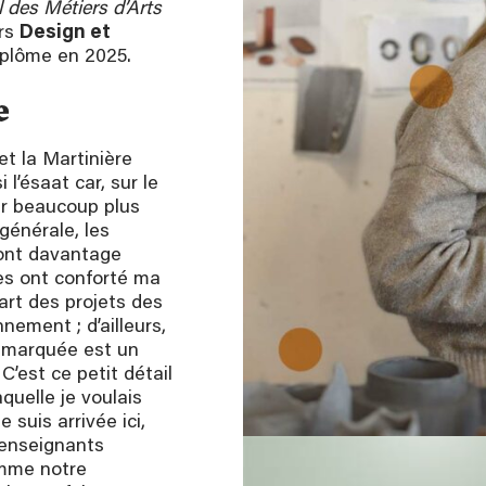
 des Métiers d’Arts
urs
Design et
diplôme en 2025.
e
 et la Martinière
 l’ésaat car, sur le
’air beaucoup plus
 générale, les
’ont davantage
es ont conforté ma
art des projets des
nement ; d’ailleurs,
us marquée est un
C’est ce petit détail
aquelle je voulais
 suis arrivée ici,
 enseignants
omme notre