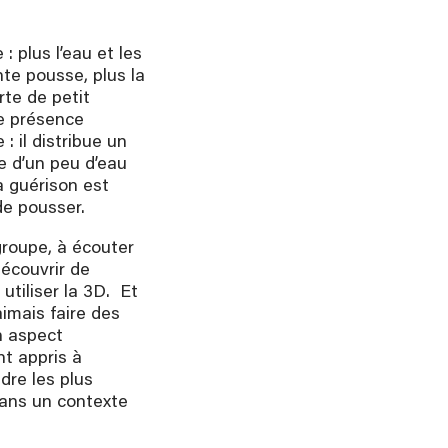
 plus l’eau et les
te pousse, plus la
rte de petit
e présence
: il distribue un
 d’un peu d’eau
a guérison est
de pousser.
 groupe, à écouter
découvrir de
utiliser la 3D. Et
aimais faire des
n aspect
t appris à
dre les plus
 dans un contexte