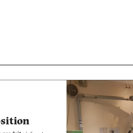
ation, à partir de 16
.
te des formations
sition