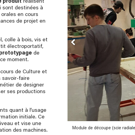
e produit
réalisent
ci sont destinées à
s orales en cours
nances de projet en
 colle à bois, vis et
it électroportatif,
 prototypage
de
n ce moment.
e cours de Culture et
 savoir-faire
métier de designer
iser ses productions
ents quant à l’usage
mation initiale. Ce
iveau et vise une
seurs et par les étudiants
Module de découpe (scie radiale
ation des machines.