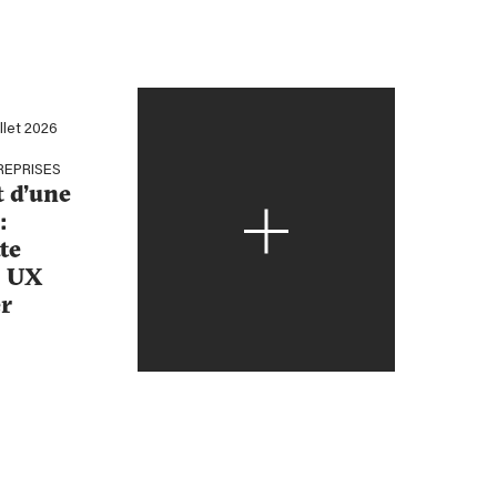
illet 2026
REPRISES
t d’une
:
te
, UX
r