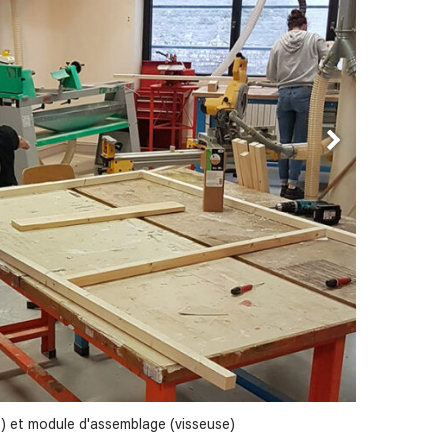
) et module d'assemblage (visseuse)
Module de co