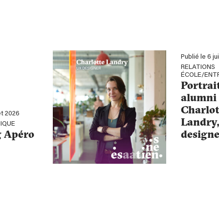
Publié le 6 ju
RELATIONS
ÉCOLE/ENT
Portrai
alumni 
Charlot
let 2026
Landry
IQUE
 Apéro
designe