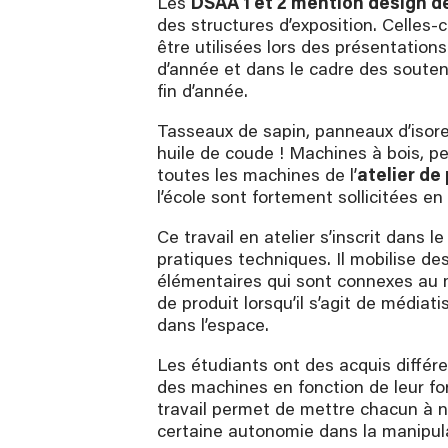
Les
DSAA 1 et 2 mention design d
des structures d’exposition. Celles-
être utilisées lors des présentation
d’année et dans le cadre des soute
fin d’année.
Tasseaux de sapin, panneaux d’isorel,
huile de coude ! Machines à bois, pet
toutes les machines de l’
atelier de
l’école sont fortement sollicitées e
Ce travail en atelier s’inscrit dans l
pratiques techniques. Il mobilise des
élémentaires qui sont connexes au 
de produit lorsqu’il s’agit de médiat
dans l’espace.
Les étudiants ont des acquis différ
des machines en fonction de leur for
travail permet de mettre chacun à n
es
Prototype de référence validé par l'équipe de profes
certaine autonomie dans la manipul