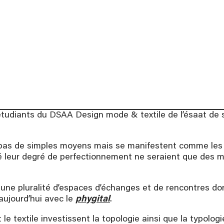
ation, à partir de 16
.
te des formations
 étudiants du DSAA Design mode & textile de l’ésaat de s
as de simples moyens mais se manifestent comme les rel
 leur degré de perfectionnement ne seraient que des m
ne pluralité d’espaces d’échanges et de rencontres donn
ujourd’hui avec le
phygital
.
 le textile investissent la topologie ainsi que la typolog