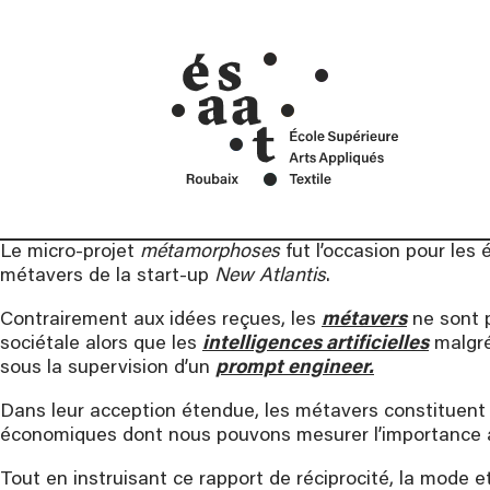
cré
Mentions Légales
ans
Contact
Car
Le micro-projet
métamorphoses
fut l’occasion pour les
métavers de la start-up
New Atlantis
.
Contrairement aux idées reçues, les
métavers
ne sont p
sociétale alors que les
intelligences artificielles
malgré
sous la supervision d’un
prompt engineer.
Dans leur acception étendue, les métavers constituent u
économiques dont nous pouvons mesurer l’importance a
Tout en instruisant ce rapport de réciprocité, la mode et