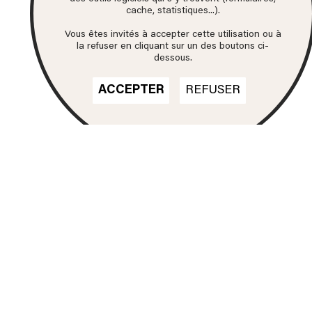
cache, statistiques...).
Vous êtes invités à accepter cette utilisation ou à
la refuser en cliquant sur un des boutons ci-
dessous.
ACCEPTER
REFUSER
Nos formations
DN MADE
CINÉMA D'ANIMATION
DN MADE
DESIGN D'ESPACE
DN MADE
DESIGN D’ÉVÉNEMENT
DN MADE
DESIGN GRAPHIQUE