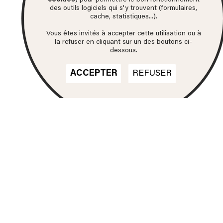
cookies
) pour permettre le bon fonctionnement
des outils logiciels qui s'y trouvent (formulaires,
cache, statistiques...).
Vous êtes invités à accepter cette utilisation ou à
la refuser en cliquant sur un des boutons ci-
dessous.
ACCEPTER
REFUSER
Nos formations
DN MADE
CINÉMA D'ANIMATION
DN MADE
DESIGN D'ESPACE