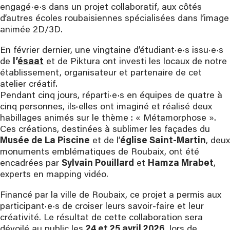
engagé·e·s dans un projet collaboratif, aux côtés
d’autres écoles roubaisiennes spécialisées dans l’image
animée 2D/3D.
En février dernier, une vingtaine d’étudiant·e·s issu·e·s
de
l’
ésaat
et de Piktura ont investi les locaux de notre
établissement, organisateur et partenaire de cet
atelier créatif.
Pendant cinq jours, réparti·e·s en équipes de quatre à
cinq personnes, ils·elles ont imaginé et réalisé deux
habillages animés sur le thème : « Métamorphose ».
Ces créations, destinées à sublimer les façades du
Musée de La Piscine
et de l’
église Saint-Martin
, deux
monuments emblématiques de Roubaix, ont été
encadrées par
Sylvain Pouillard
et
Hamza Mrabet
,
experts en mapping vidéo.
Financé par la ville de Roubaix, ce projet a permis aux
participant·e·s de croiser leurs savoir-faire et leur
créativité. Le résultat de cette collaboration sera
dévoilé au public les
24 et 25 avril 2026
, lors de