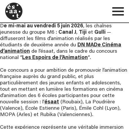
D
e
mi-mai au vendredi 5 juin 2026
, les chaînes
jeunesse du groupe M6 :
Canal J
,
Tiji
et
Gulli
—
diffuseront les films d’animation réalisés par les
étudiants de deuxième année du
DN MADe Cinéma
d’animation
de l’ésaat, dans le cadre du concours
national “
Les Espoirs de l’Animation
“.
Ce concours a pour ambition de promouvoir l’animation
française auprès du grand public, et plus
particulièrement des jeunes enfants et adolescents,
tout en mettant en lumière les formations en cinéma
d’animation des 6 écoles participantes pour cette
nouvelle session : l’
ésaat
(Roubaix), La Poudrière
(Valence), École Estienne (Paris), Émile Cohl (Lyon),
MOPA (Arles) et Rubika (Valenciennes).
Cette expérience représente une véritable immersion