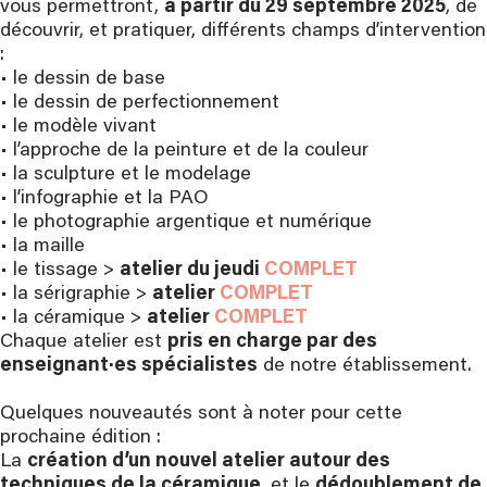
vous permettront,
à partir du 29 septembre 2025
, de
découvrir, et pratiquer, différents champs d’intervention
:
• le dessin de base
• le dessin de perfectionnement
• le modèle vivant
• l’approche de la peinture et de la couleur
• la sculpture et le modelage
• l’infographie et la PAO
• le photographie argentique et numérique
• la maille
• le tissage >
atelier du jeudi
COMPLET
• la sérigraphie >
at
elier
COMPLET
• la céramique >
at
elier
COMPLET
Chaque atelier est
pris en charge par des
enseignant·es spécialistes
de notre établissement.
Quelques nouveautés sont à noter pour cette
prochaine édition :
La
création d’un nouvel atelier autour des
techniques de la céramique
, et le
dédoublement de