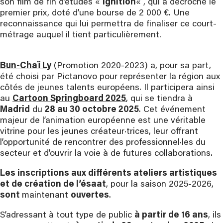
son film de fin d’études «
Ignition
« , qui a décroché le
premier prix, doté d’une bourse de 2 000 €. Une
reconnaissance qui lui permettra de finaliser ce court-
métrage auquel il tient particulièrement.
Bun-Chaï Ly
(Promotion 2020-2023) a, pour sa part,
été choisi par Pictanovo pour représenter la région aux
côtés de jeunes talents européens. Il participera ainsi
au
Cartoon Springboard 2025
, qui se tiendra à
Madrid
du
28 au 30 octobre 2025
. Cet événement
majeur de l’animation européenne est une véritable
vitrine pour les jeunes créateur·trices, leur offrant
l’opportunité de rencontrer des professionnel·les du
secteur et d’ouvrir la voie à de futures collaborations.
Les inscriptions aux différents ateliers artistiques
et de création de l’ésaat
, pour la saison 2025-2026,
sont
maintenant
ouvertes
.
S’adressant à tout type de public
à partir de 16 ans
, ils