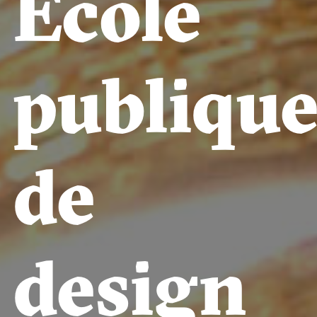
École
publiqu
de
design