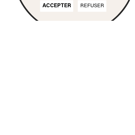
ACCEPTER
REFUSER
Nos formations
DN MADE
CINÉMA D'ANIMATION
DN MADE
DESIGN D'ESPACE
DN MADE
DESIGN D’ÉVÉNEMENT
DN MADE
DESIGN GRAPHIQUE
DN MADE
DESIGN D'OBJET
DN MADE
DESIGN MATÉRIAUX
TEXTILES
DSAA
ESPACE